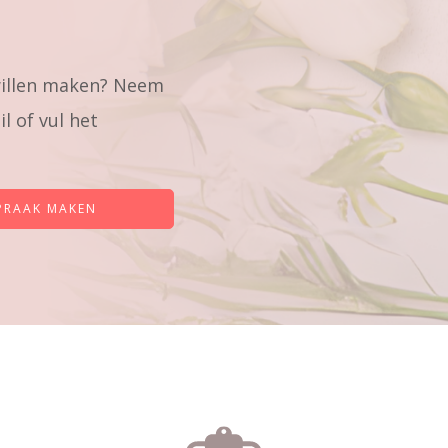
willen maken? Neem
l of vul het
PRAAK MAKEN